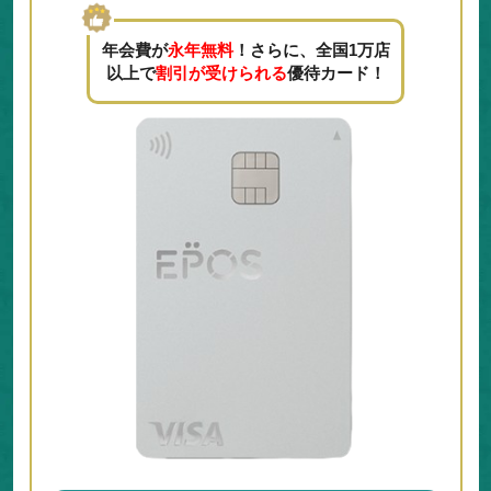
年会費が
永年無料
！さらに、全国1万店
以上で
割引が受けられる
優待カード！