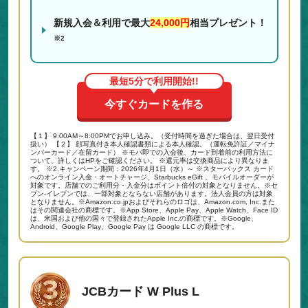
新規入会＆利用で最大
24,000円
相当プレゼント！
※2
最短5分で利用開始!!
今すぐカードを作る
【１】 9:00AM～8:00PMでお申し込み。（受付時間を過ぎた場合は、翌日受付
扱い） 【２】 顔写真付き本人確認書類による本人確認。（運転免許証／マイナ
ンバーカード／在留カード） ※モバ即での入会後、カード到着前の利用方法に
ついて、詳しくはHPをご確認ください。 ※還元率は交換商品により異なりま
す。 ※2.キャンペーン期間：2026年4月1日（水）～ ※スターバックス カード
へのオンライン入金・オートチャージ、Starbucks eGift 、モバイルオーダーが
対象です。店舗でのご利用分・入金分はポイント倍付の対象となりません。※セ
ブン‐イレブンでは、一部対象とならない店舗があります。法人会員の方は対象
となりません。※Amazon.co.jpおよびそれらのロゴは、Amazon.com, Inc.また
はその関連会社の商標です。※App Store、Apple Pay、Apple Watch、Face ID
は、米国および他の国々で登録されたApple Inc.の商標です。※Google、
Android、Google Play、Google Pay は Google LLC の商標です。
JCBカード W Plus L