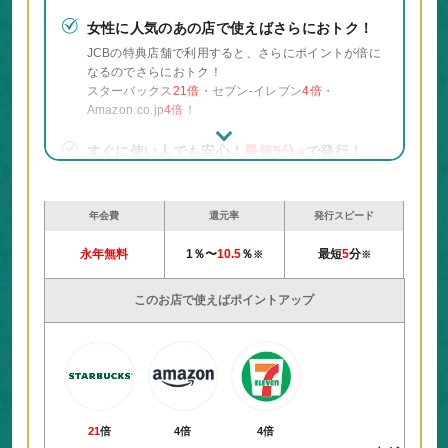
女性に人気のあの店で使えばさらにおトク！
JCBの特典店舗で利用すると、さらにポイントが倍に
なるのでさらにおトク！
スターバックス
21倍
・セブン‐イレブン
4倍
・
Amazon.co.jp
4倍
！
すぐに使い人でも安心！
最短5分
で発行！
※
「モバ即入会」から申し込むと
最短5分
でカード番
※
号を発行！
発行した番号を使えば、申込当日からすぐに使える！
年会費
還元率
発行スピード
永年無料
40歳を過ぎても
1％〜
おトクは継続！
10.5
％
最短
5
分
※
※
入会資格は18歳～39歳までですが、おトクな特典は
40歳になっても
全て継続
します！
このお店で使えばポイントアップ
なので今のうちに入会して損はなし！
21
倍
4倍
4倍