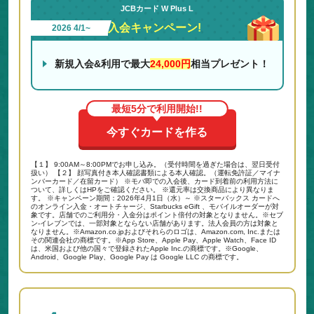
JCBカード W Plus L
入会キャンペーン!
2026 4/1~
新規入会&利用で最大
24,000円
相当プレゼント！
最短5分で利用開始!!
今すぐカードを作る
【１】 9:00AM～8:00PMでお申し込み。（受付時間を過ぎた場合は、翌日受付
扱い） 【２】 顔写真付き本人確認書類による本人確認。（運転免許証／マイナ
ンバーカード／在留カード） ※モバ即での入会後、カード到着前の利用方法に
ついて、詳しくはHPをご確認ください。 ※還元率は交換商品により異なりま
す。 ※キャンペーン期間：2026年4月1日（水）～ ※スターバックス カードへ
のオンライン入金・オートチャージ、Starbucks eGift 、モバイルオーダーが対
象です。店舗でのご利用分・入金分はポイント倍付の対象となりません。※セブ
ン‐イレブンでは、一部対象とならない店舗があります。法人会員の方は対象と
なりません。※Amazon.co.jpおよびそれらのロゴは、Amazon.com, Inc.または
その関連会社の商標です。※App Store、Apple Pay、Apple Watch、Face ID
は、米国および他の国々で登録されたApple Inc.の商標です。※Google、
Android、Google Play、Google Pay は Google LLC の商標です。