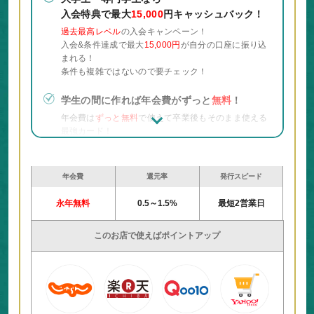
入会特典で最大
15,000
円キャッシュバック！
過去最高レベル
の入会キャンペーン！
入会&条件達成で最大
15,000円
が自分の口座に振り込
まれる！
条件も複雑ではないので要チェック！
学生の間に作れば年会費がずっと
無料
！
年会費は
ずっと無料
で使えて卒業後もそのまま使える
最強カード！
貯まったポイントや使用履歴もそのまま引き継げるの
で便利！
年会費
還元率
発行スピード
最大
25倍
のポイント還元！
永年無料
0.5～1.5%
最短2営業日
会員限定でポイントが最大
25倍
になるLモールが利用
可能！
Apple
、
楽天市場
など普段の買い物がお得に！
このお店で使えばポイントアップ
スマホ決済、QR決済に対応！
PayPayなどのスマホ決済、QR決済に対応していて使
い勝手が良い！