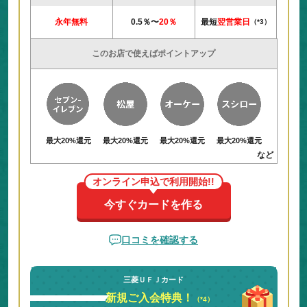
ポイントの使い道いろいろ！
永年無料
0.5％〜
20％
最短
翌営業日
（*3）
MDCアプリから、グローバルポイントをさまざまな商
品や特典に交換できます！
このお店で使えばポイントアップ
さらに、アプリ以外でも楽天ポイント、nanacoポイ
ント、JALマイレージバンクなど、自分のライフスタ
イルに合わせて ポイント活用できる！
最大20%還元
最大20%還元
最大20%還元
最大20%還元
など
オンライン申込で利用開始!!
今すぐカードを作る
口コミを確認する
三菱ＵＦＪカード
新規ご入会特典！
（*4）