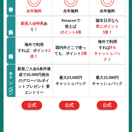
永年無料
永年無料
永年無料
Amazonで
誕生日月なら
新規入会特典
あ
使えば
常にポイント
り！
ポイント4倍
3倍
！
海外で利用
海外で利用
国内外どこで使っ
すれば
4％
すれば、ポイント
2
ても、ポイント
2倍
キャッシュバッ
倍
！
ク
！
新規ご入会&条件達
キャンペーン
成で10,000円相当
最大24,000円
最大15,000円
のグローバルポイ
キャッシュバック
キャッシュバック
ントプレゼント 要
エントリー
公式
公式
公式