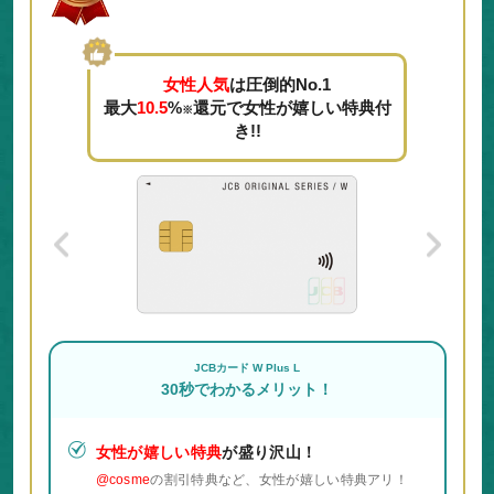
女性人気
は圧倒的No.1
最大
10.5
%
還元で女性が嬉しい特典付
※
き!!
JCBカード W Plus L
30秒でわかるメリット！
女性が嬉しい特典
が盛り沢山！
@cosme
の割引特典など、女性が嬉しい特典アリ！