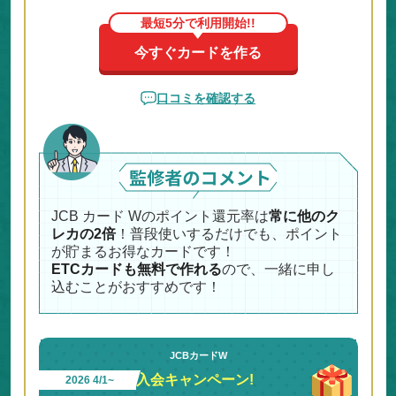
スマホで申し込めば
5分
で審査が完了
！
※
審査が完了すればカード番号が発行されるのですぐ
支
最短5分で利用開始!!
払いに使用できる
！
今すぐカードを作る
口コミを確認する
JCB カード Wのポイント還元率は
常に他のク
レカの2倍
！普段使いするだけでも、ポイント
が貯まるお得なカードです！
ETCカードも無料で作れる
ので、一緒に申し
込むことがおすすめです！
JCBカードW
入会キャンペーン!
2026 4/1~