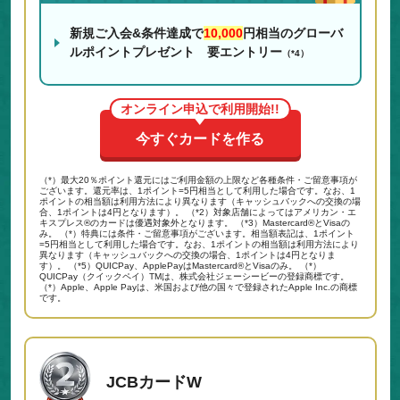
新規ご入会&条件達成で
10,000
円相当のグローバ
ルポイントプレゼント 要エントリー
（*4）
オンライン申込で利用開始!!
今すぐカードを作る
（*）最大20％ポイント還元にはご利用金額の上限など各種条件・ご留意事項が
ございます。還元率は、1ポイント=5円相当として利用した場合です。なお、1
ポイントの相当額は利用方法により異なります（キャッシュバックへの交換の場
合、1ポイントは4円となります）。 （*2）対象店舗によってはアメリカン・エ
キスプレス®のカードは優遇対象外となります。 （*3）Mastercard®とVisaの
み。 （*）特典には条件・ご留意事項がございます。相当額表記は、1ポイント
=5円相当として利用した場合です。なお、1ポイントの相当額は利用方法により
異なります（キャッシュバックへの交換の場合、1ポイントは4円となりま
す）。 （*5）QUICPay、ApplePayはMastercard®とVisaのみ。 （*）
QUICPay（クイックペイ）TMは、株式会社ジェーシービーの登録商標です。
（*）Apple、Apple Payは、米国および他の国々で登録されたApple Inc.の商標
です。
JCBカードW