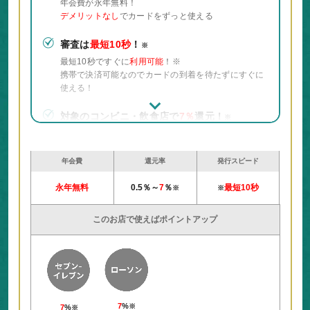
年会費が永年無料！
デメリットなし
でカードをずっと使える
審査は
最短10秒
！
※
最短10秒ですぐに
利用可能
！※
携帯で決済可能なのでカードの到着を待たずにすぐに
使える！
対象のコンビニ・飲食店で
7％
還元！
※
対象のコンビニ・飲食店でのスマホのVisaのタッチ決
済・Mastercard®タッチ決済またはモバイルオーダー
で
7％
還元！
※
年会費
還元率
発行スピード
永年無料
カードを落としても大丈夫⁉︎
0.5％～
7
％
セキュリティー抜
最短10秒
※
※
群
のカード
このお店で使えばポイントアップ
カードの裏にも表にもカード情報の記載がないので、
セキュリティ面万全。カード番号はVpassアプリで確
認できるのでコピー&ペーストでネットショッピング
が楽々できちゃう
7
%
※
7
%
※