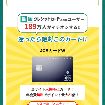
JCBカードW
当サイト
人気No.1
カード！
年会費
無料
でポイント最大
21
倍！
5分で申し込み完了!!