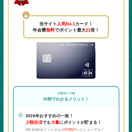
当サイト
人気No.1
カード！
年会費
無料
でポイント最大
21
倍！
JCBカードW
30秒でわかるメリット！
2026年おすすめの一枚！
少額決済
でも
大量
にポイントが貯まる！
Oki Dokiポイントから
J-POINT
へリニューアル！