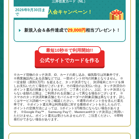
三井住友カード（NL）
2026年9月30日ま
入会キャンペーン！
で
新規入会＆条件達成で
29,000円
相当プレゼント！
最短10秒※で利用開始!!
公式サイトでカードを作る
※カード現物のタッチ決済、iD、カードの差し込み、磁気取引は対象外です。
※商業施設内にある店舗などでは、一部ポイント付与の対象となりません。 ※
一定金額（原則1万円）を超えると、タッチ決済でなく、決済端末にカードを挿
しお支払いただく場合がございます。その場合のお支払い分は、タッチ決済分の
ポイント還元の対象となりませんので、ご了承ください。上記、タッチ決済とな
らない金額の上限は、ご利用される店舗によって異なる場合がございます。 ※
スマホのタッチ決済対象店舗とモバイルオーダーの対象店舗は異なります。詳し
くはサービス詳細ページをご確認ください。 ※通常のポイント分を含んだ還元
率です。 ※ポイント還元率は利用金額に対する獲得ポイントを示したもので、
ポイントの交換方法によっては、1ポイント1円相当にならない場合がありま
す。 ※Google Pay™ 、Samsung Payで、Mastercard®タッチ決済はご利用い
ただけません。ポイント還元は受けられませんので、ご注意ください。 ※即時
発行ができない場合があります。