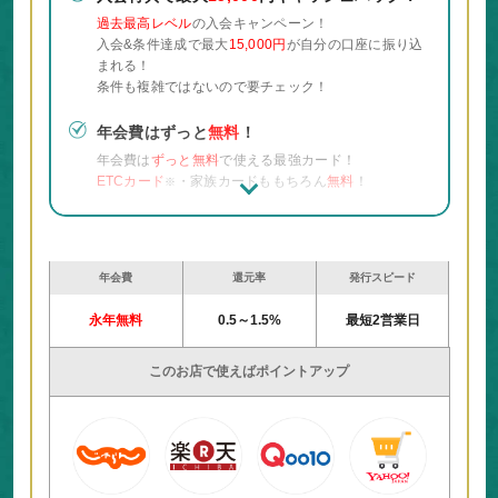
過去最高レベル
の入会キャンペーン！
入会&条件達成で最大
15,000円
が自分の口座に振り込
まれる！
条件も複雑ではないので要チェック！
年会費はずっと
無料
！
年会費は
ずっと無料
で使える最強カード！
ETCカード
・家族カードももちろん
無料
！
※
最大
25倍
のポイント還元！
会員限定でポイントが最大
25倍
になるLモールが利用
可能！
年会費
還元率
発行スピード
Apple
、
楽天市場
など普段の買い物がお得に！
永年無料
0.5～1.5%
最短2営業日
スマホ決済、QR決済に対応！
PayPayなどのスマホ決済、QR決済に対応していて使
このお店で使えばポイントアップ
い勝手が良い！