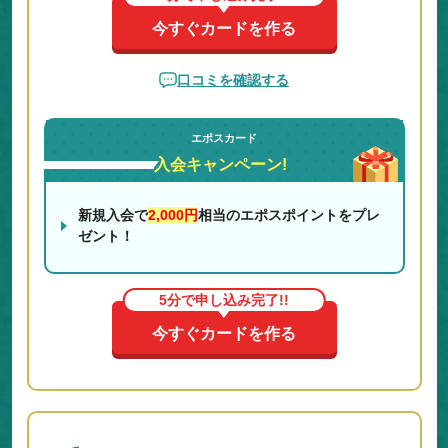
海外旅行
に行くなら持っておくべき！
今すぐカードを作る
年会費無料なのに、最高3,000万円の
海外旅行傷害保
険が付帯
される！旅行代金などをカードで支払うと保
口コミを確認する
険適用されるので、海外旅行の時でも安心！
デザインの種類が超豊富！
エポスカード
シンプルなデザインの他にも、アニメやキャラクタ
入会キャンペーン!
ー、アーティストなどとコラボしたデザインカードが
豊富！自分の好みに合わせて選べるのでお気に入りの
券種を選ぶのがおすすめ！
新規入会で
2,000円
相当のエポスポイントをプレ
ゼント！
5分で申し込み完了!!
今すぐカードを作る