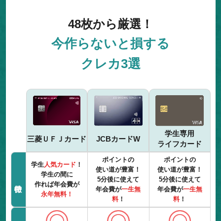
48枚から厳選！
今作らないと損する
クレカ3選
学生専用
三菱ＵＦＪカード
JCBカードW
ライフカード
ポイントの
ポイントの
学生
人気カード
！
使い道が豊富！
使い道が豊富！
学生の間に
5分後に使えて
5分後に使えて
作れば年会費が
年会費が
一生無
年会費が
一生無
永年無料！
料
！
料
！