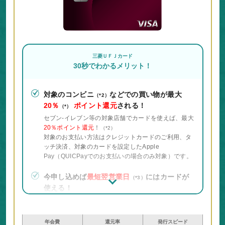
三菱ＵＦＪカード
30秒でわかるメリット！
対象のコンビニ
などでの買い物が最大
（*2）
20％
ポイント還元
される！
（*）
セブン‐イレブン等の対象店舗でカードを使えば、最大
20％ポイント還元
！
（*2）
対象のお支払い方法はクレジットカードのご利用、タ
ッチ決済、対象のカードを設定したApple
Pay（QUICPayでのお支払いの場合のみ対象）です。
今申し込めば
最短翌営業日
にはカードが
（*3）
使える！
審査は
最短1日で終わり
カードがすぐに発行される！
銀行系カードでセキュリティーも安心！
Mastercard®とVisaのみ
年会費
還元率
発行スピード