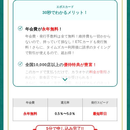
エポスカード
30秒でわかるメリット！
年会費が
永年無料
！
年会費・発行手数料は全て無料！維持費も一切かから
ないので、持っていて損なし！ETCカードも発行無
料！さらに、タイムズカー利用後に請求のタイミング
で割引が使えるので、超お得！
全国10,000店以上の
優待特典が豊富！
このカードで支払うだけで、カラオケの
料金が割引
さ
れたり、飲食店でサービスが受けられる！
さらに、マルイ・モディ全店、およびマルイのネット
通販サイトで利用すると、買い物金額が
10%OFF！
最短当日
にカード発行できる！
年会費
還元率
発行スピード
オンラインで申し込み後、審査に通過すれば、マルイ
などのエポスカードセンターで当日中に本カードを受
永年無料
0.5％〜5.0％
最短即日
け取ることができる！「
今日中にカードが欲しい
」と
いう方には超おすすめ！
5分で申し込み完了!!