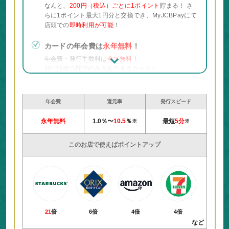
なんと、
200円（税込）ごとに1ポイント
貯まる！ さ
らに1ポイント最大1円分と交換でき、MyJCBPayにて
店頭での
即時利用が可能
！
カードの年会費は
永年無料
！
年会費・発行手数料は
全て無料
！
18~39歳の間でのみ入会できるカード！
指定の店舗でポイントが最大
21倍
！
Amazon.co.jp、セブン-イレブン、スターバックス等
年会費
還元率
発行スピード
の優待店のご利用でポイント還元率が最大
21倍
！優待
永年無料
1.0％〜
10.5
％
最短
5分
店は
日本中
にあるので気づいたら貯まっているか
※
※
も！？
このお店で使えばポイントアップ
ポイントは
カード支払い
や
ギフトカード
に使
える！
貯めたポイントは毎月のカード支払いの金額に仕様し
たり、Amazon.co.jp等のギフトカードや
ANA/JALマイル
ともお得に交換できる！
21
倍
6倍
4倍
4倍
最短
5分
でカードの作成が可能！
※
など